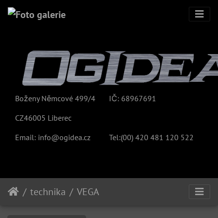
Boženy Němcové 499/4
IČ: 68967691
CZ46005 Liberec
Email:
info@ogidea.cz
Tel:(00)
420 481 120 522
technika
VEGA