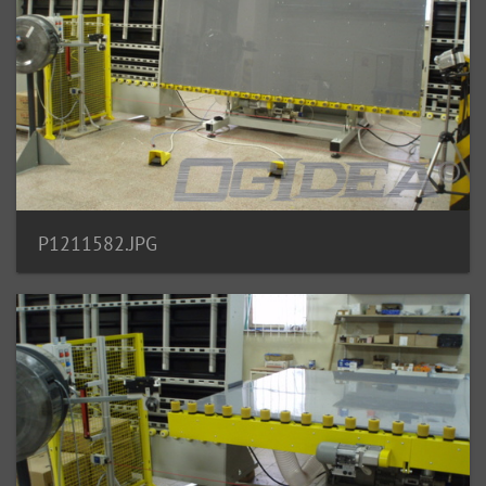
P1211582.JPG