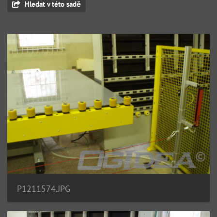
Hledat v této sadě
P1211574.JPG