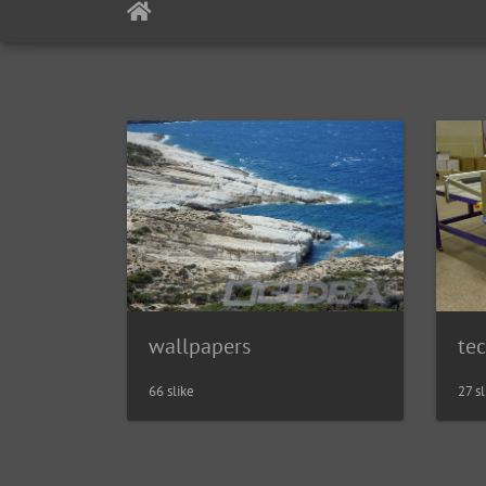
wallpapers
te
66 slike
27 s