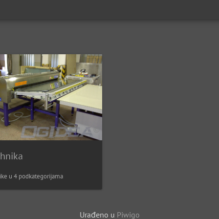
chnika
like u 4 podkategorijama
Urađeno u
Piwigo