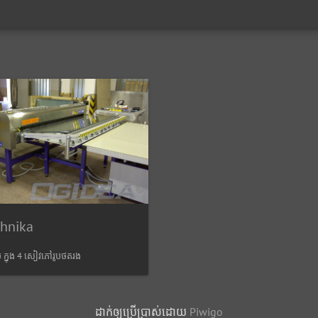
chnika
​​ ក្នុង​ 4 សៀវ​ភៅ​រូប​ថត​រង​
ដាក់​ឲ្យ​ប្រើ​ប្រាស់​ដោយ​
Piwigo