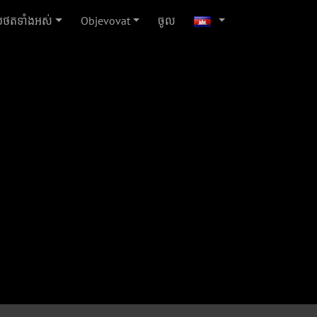
ប​ថត​ទាំងអស់
Objevovat
ចូល