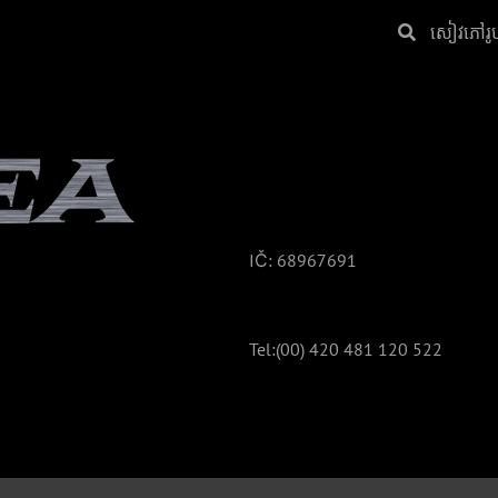
សៀវ​ភៅ​រូ
IČ: 68967691
Tel:(00)
420 481 120 522