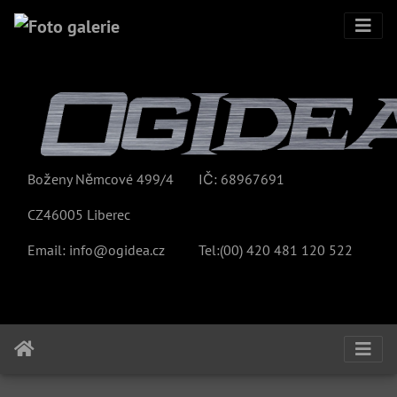
Boženy Němcové 499/4
IČ: 68967691
CZ46005 Liberec
Email:
info@ogidea.cz
Tel:(00)
420 481 120 522